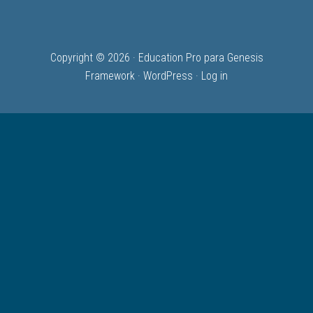
Copyright © 2026 ·
Education Pro
para
Genesis
Framework
·
WordPress
·
Log in