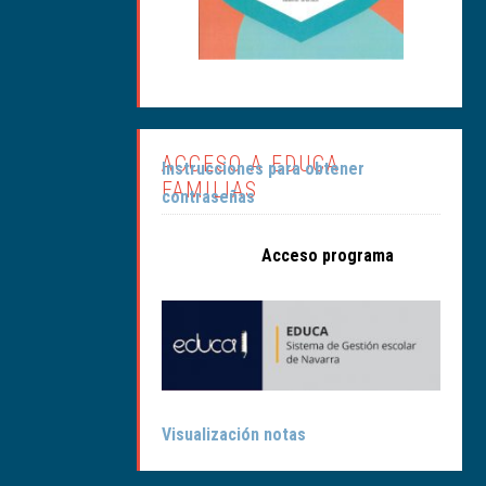
ACCESO A EDUCA
Instrucciones para obtener
FAMILIAS
contraseñas
Acceso programa
Visualización notas