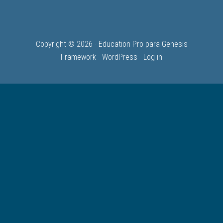
Copyright © 2026 ·
Education Pro
para
Genesis
Framework
·
WordPress
·
Log in