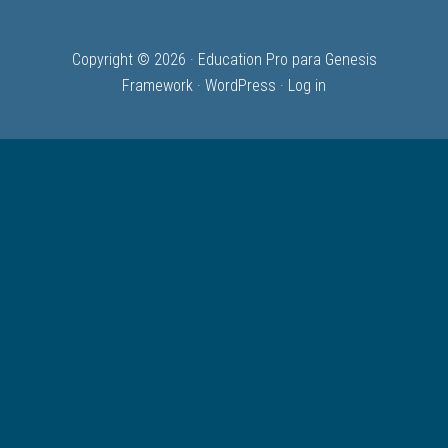
Copyright © 2026 ·
Education Pro
para
Genesis
Framework
·
WordPress
·
Log in