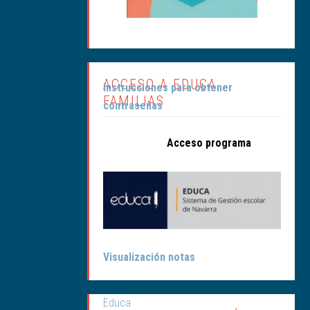
ACCESO A EDUCA
Instrucciones para obtener
FAMILIAS
contraseñas
Acceso programa
Visualización notas
Educa