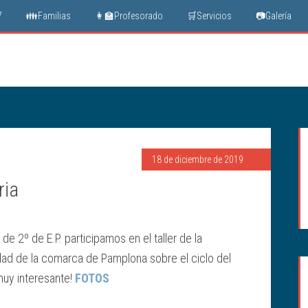
7
👪Familias
👩‍🏫Profesorado
🛒Servicios
📷Galería
18 de diciembre de 2019
ria
de 2º de E.P. participamos en el taller de la
d de la comarca de Pamplona sobre el ciclo del
muy interesante!
FOTOS