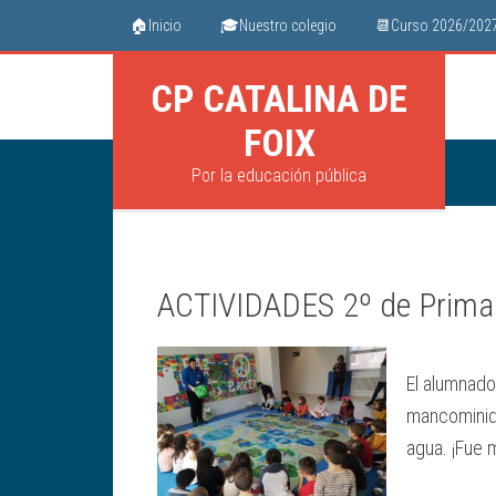
🏠Inicio
🎓Nuestro colegio
📆Curso 2026/202
CP CATALINA DE
FOIX
Por la educación pública
ACTIVIDADES 2º de Prima
El alumnado 
mancominida
agua. ¡Fue 