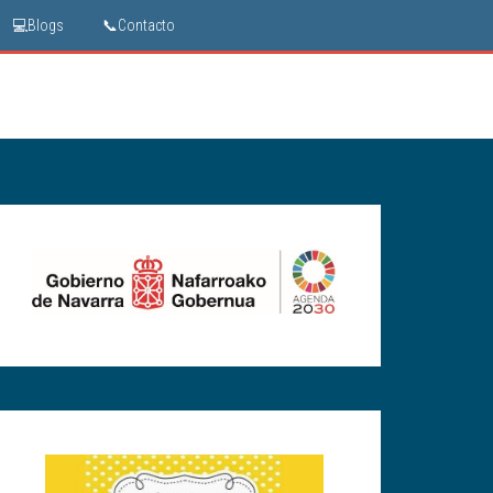
💻Blogs
📞Contacto