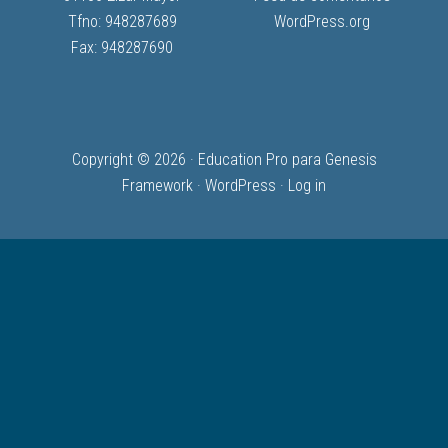
Tfno: 948287689
WordPress.org
Fax: 948287690
Copyright © 2026 ·
Education Pro
para
Genesis
Framework
·
WordPress
·
Log in