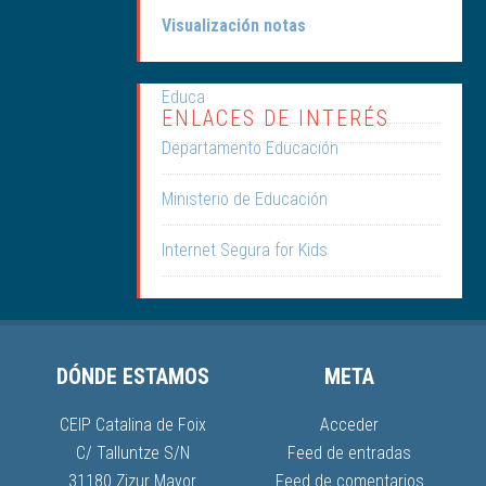
Visualización notas
Educa
ENLACES DE INTERÉS
Departamento Educación
Ministerio de Educación
Internet Segura for Kids
DÓNDE ESTAMOS
META
CEIP Catalina de Foix
Acceder
C/ Talluntze S/N
Feed de entradas
31180 Zizur Mayor
Feed de comentarios